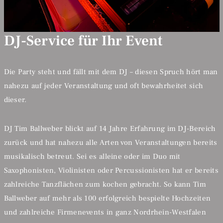
DJ-Service für Ihr Event
Die Party steht und fällt mit dem DJ – diesen Spruch hört man
nahezu auf jeder Veranstaltung und oft bewahrheitet sich
dieser.
DJ Tim Ballweber blickt auf 14 Jahre Erfahrung im DJ-Bereich
zurück und hat nahezu alle Arten von Veranstaltungen bereits
musikalisch betreut. Sei es alleine oder im Duo mit
Saxophonisten, Violinisten oder Percussionisten hat er bereits
zahlreiche Tanzflächen zum kochen gebracht. So kann Tim
Ballweber auf mehr als 100 erfolgreich bespielte Hochzeiten
und zahlreiche Firmenevents in ganz Nordrhein-Westfalen