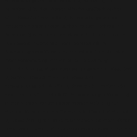
Veranstaltungstechnik in Viersen DJ Service DJ Tim
Ballweber DJ buchen Viersen Mönchengladbach Aachen
Köln Düsseldorf Hochzeits-DJ Veranstaltungstechnik
Fotoboxen Viersen mieten buchen Fotobox Hochzeit Tim
Ballweber DJ Service Fotobox Viersen Photobooth mieten
Businessevent Corporate Event Eventtechnik PA
Beschallung Kreis Viersen buchen mieten Technik Feier
Event Veranstaltung Fotobox leihen Beleuchtung
Tontechnik Anlage Musik Veranstaltungstechnik Düsseldorf
DJ Service Düsseldorf Fotobox Düsseldorf
Veranstaltungstechnik Köln DJ Service Köln Fotobox Köln
Eventtechnik Köln Technik für Veranstaltungen Viersen DJ
mieten Viersen Fotobox mieten Viersen Mobile DJ für
Hochzeit Viersen Fotobox für Hochzeit Düsseldorf Hochzeit
DJ Düsseldorf DJ für Firmenfeier Viersen Eventtechnik für
Firmenevent Licht- und Tontechnik mieten Viersen Fotobox